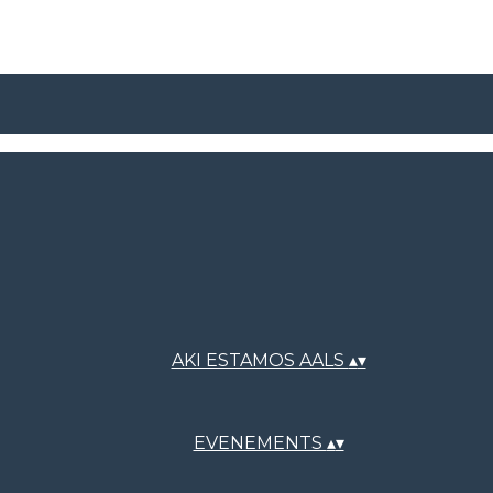
AKI ESTAMOS AALS
▴
▾
EVENEMENTS
▴
▾