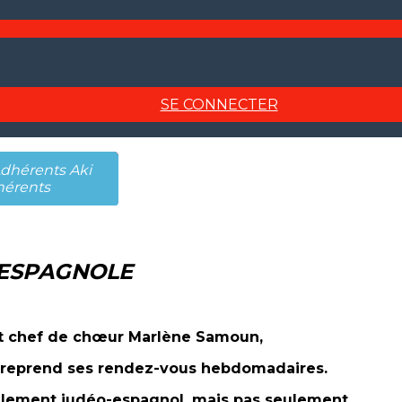
SE CONNECTER
hérents Aki
hérents
ESPAGNOLE
et chef de chœur Marlène Samoun,
 reprend ses rendez-vous hebdomadaires.
palement judéo-espagnol, mais pas seulement.